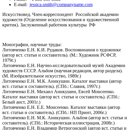
E-mail:
jessica.smith@companyname.com
Искусствовед. Член-корреспондент Российской академии
художеств (Отделение искусствознания и художественной
критик). Заслуженный работник культуры РФ
Монографии, научные труды:
Литовченко Е.Н. К.И. Рудаков. Воспоминания о художнике
(автор вст. статьи и составитель). (М.: Художник РСФСР,
1979г.)
Литовченко Е.Н. Научно-исследовательский музей Академии
художеств СССР. Альбом (научная редакция, автор раздела).
(М. Изобразительное искусство, 1989г.)
Литовченко Е.Н. М.К. Аникушин. Каталог выставки (автор
вст. статьи и составитель). (СПб.: Славия, 1997г.)
Литовченко Е.Н. Михаил Аникушин, Евсей Моисеенко.
Каталог выставки (автор вст. статьи и составитель). (СПб.:
Белый аист, 2001г.)
Литовченко Е.Н. Е.Е. Моисеенко. Каталог выставки (автор
вст. статьи и составитель). (СПб.: НП Принт, 2006г.)
Литовченко Е.Н. М.К. Аникушин. Альбом (автор вст. статьи и
составитель). (СПб.: Историческая иллюстрация, 2008г.)
Литовченко Е.Н. Владимир Ветрогонский (автор вст. статьи и